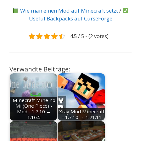
Wie man einen Mod auf Minecraft setzt
/
Useful Backpacks auf CurseForge
4.5 / 5 - (2 votes)
Verwandte Beiträge:
Minecraft Mine no
Mi (One Piece) -
Mod - 1.7.10 →
Xray Mod Minecraft
1.16.5
- 1.7.10 → 1.21.11