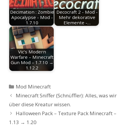
Decimation : Zombie
Decocraft 2 - Mod -
Apocalypse - Mod -
Mehr dekorative
1.7.10
Elemente -…
Vic’s Modern
Warfare – Minecraft
Gun Mod – 1.7.10 →
1.12.2
Kategorien
Mod Minecraft
Minecraft Sniffer (Schnüffler): Alles, was wir
über diese Kreatur wissen.
Halloween Pack – Texture Pack Minecraft –
1.13 → 1.20