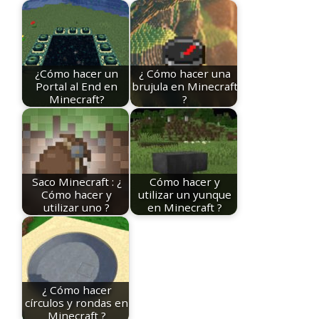
¿Cómo hacer un
¿ Cómo hacer una
Portal al End en
brujula en Minecraft
Minecraft?
?
Saco Minecraft : ¿
Cómo hacer y
Cómo hacer y
utilizar un yunque
utilizar uno ?
en Minecraft ?
¿ Cómo hacer
círculos y rondas en
Minecraft ?