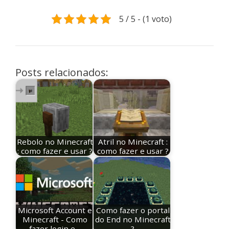
5 / 5 - (1 voto)
Posts relacionados:
Rebolo no Minecraft
Atril no Minecraft :
: como fazer e usar ?
como fazer e usar ?
Microsoft Account e
Como fazer o portal
Minecraft - Como
do End no Minecraft
fazer login e…
?