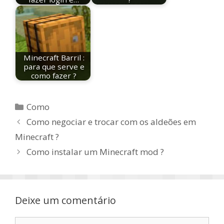
Minecraft Barril :
para que serve e
como fazer ?
Categorias
Como
Como negociar e trocar com os aldeões em
Minecraft ?
Como instalar um Minecraft mod ?
Deixe um comentário
Comentário