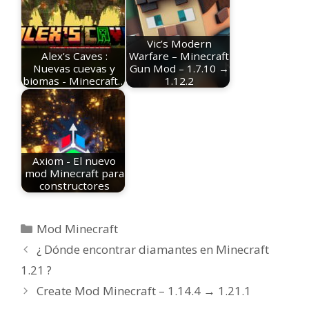
Vic’s Modern
Alex's Caves :
Warfare – Minecraft
Nuevas cuevas y
Gun Mod – 1.7.10 →
biomas - Minecraft…
1.12.2
Axiom - El nuevo
mod Minecraft para
constructores
Categorías
Mod Minecraft
¿ Dónde encontrar diamantes en Minecraft
1.21 ?
Create Mod Minecraft – 1.14.4 → 1.21.1