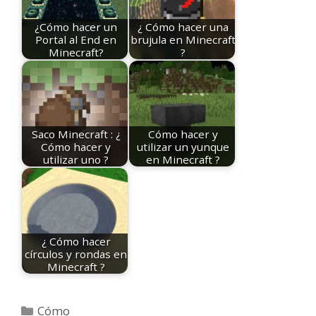
¿Cómo hacer un
¿ Cómo hacer una
Portal al End en
brujula en Minecraft
Minecraft?
?
Saco Minecraft : ¿
Cómo hacer y
Cómo hacer y
utilizar un yunque
utilizar uno ?
en Minecraft ?
¿ Cómo hacer
círculos y rondas en
Minecraft ?
Categorías
Cómo