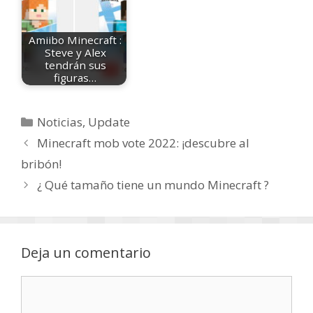
Amiibo Minecraft :
Steve y Alex
tendrán sus
figuras…
Categorías
Noticias
,
Update
Minecraft mob vote 2022: ¡descubre al
bribón!
¿ Qué tamaño tiene un mundo Minecraft ?
Deja un comentario
Comentario