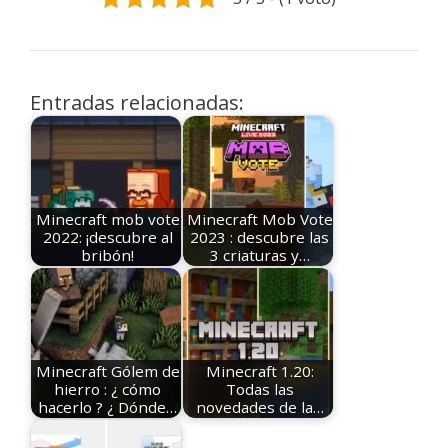
Entradas relacionadas:
Minecraft mob vote
Minecraft Mob Vote
2022: ¡descubre al
2023 : descubre las
bribón!
3 criaturas y…
Minecraft Gólem de
Minecraft 1.20:
hierro : ¿ cómo
Todas las
hacerlo ? ¿ Dónde…
novedades de la…