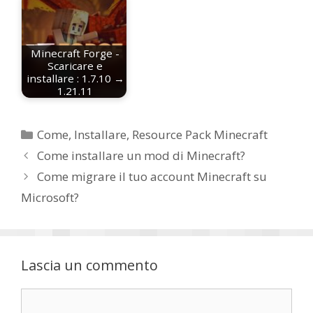
Minecraft Forge -
Scaricare e
installare : 1.7.10 →
1.21.11
Categorie
Come
,
Installare
,
Resource Pack Minecraft
Come installare un mod di Minecraft?
Come migrare il tuo account Minecraft su
Microsoft?
Lascia un commento
Commento