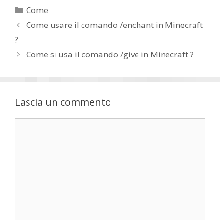
Categorie
Come
Come usare il comando /enchant in Minecraft
?
Come si usa il comando /give in Minecraft ?
Lascia un commento
Commento