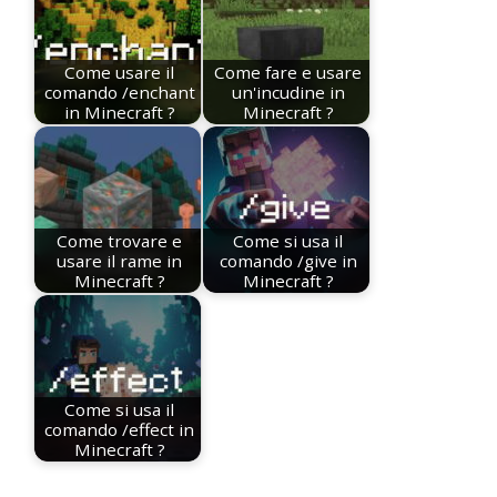
Come usare il
Come fare e usare
comando /enchant
un'incudine in
in Minecraft ?
Minecraft ?
Come trovare e
Come si usa il
usare il rame in
comando /give in
Minecraft ?
Minecraft ?
Come si usa il
comando /effect in
Minecraft ?