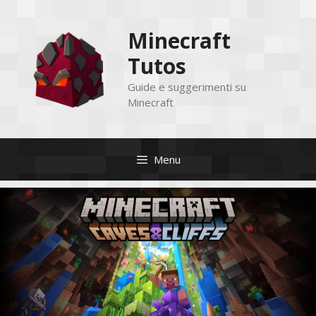
Vai
al
Minecraft
contenuto
Tutos
Guide e suggerimenti su
Minecraft
Menu