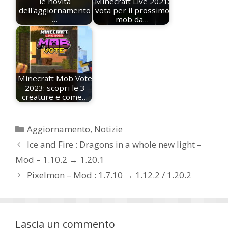
le novità
Minecraft Live 2021:
dell'aggiornamento
vota per il prossimo
…
mob da…
Minecraft Mob Vote
2023: scopri le 3
creature e come…
Categorie
Aggiornamento
,
Notizie
Ice and Fire : Dragons in a whole new light –
Mod – 1.10.2 → 1.20.1
Pixelmon – Mod : 1.7.10 → 1.12.2 / 1.20.2
Lascia un commento