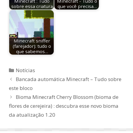
Minecraft : Tudo
Minecraft - Tudo o
sobre essa criatura
que você precisa…
Minecraft sniffer
(farejador): tudo o
que sabemos…
Categorias
Notícias
Bancada automática Minecraft – Tudo sobre
este bloco
Bioma Minecraft Cherry Blossom (bioma de
flores de cerejeira) : descubra esse novo bioma
da atualização 1.20