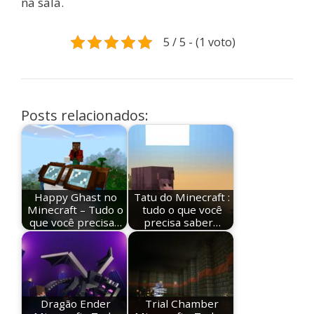
na sala.
5 / 5 - (1 voto)
Posts relacionados:
Happy Ghast no
Tatu do Minecraft :
Minecraft – Tudo o
tudo o que você
que você precisa…
precisa saber…
Dragão Ender
Trial Chamber