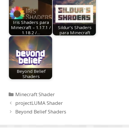
Iris Shaders para
Minecraft – 1.17.1 /
Sildur’s Shaders
1.18.2 /…
para Minecraft
Beyond Belief
Shaders
Categorias
Minecraft Shader
projectLUMA Shader
Beyond Belief Shaders