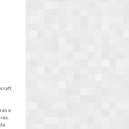
craft
ras e
ras.
ada