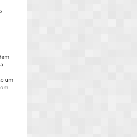
s
odem
a.
omo um
 com