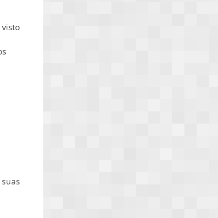
visto
os
 suas