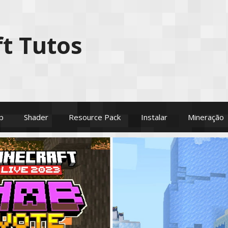
t Tutos
p
Shader
Resource Pack
Instalar
Mineração