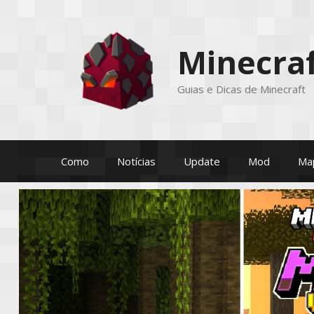
Pular
para
o
Minecraf
conteúdo
Guias e Dicas de Minecraft
Como
Notícias
Update
Mod
Ma