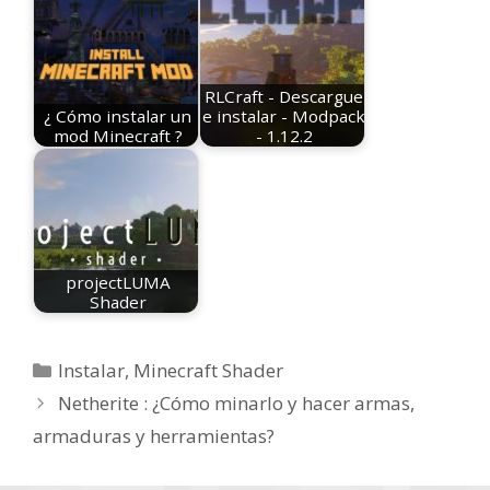
RLCraft - Descargue
¿ Cómo instalar un
e instalar - Modpack
mod Minecraft ?
- 1.12.2
projectLUMA
Shader
Categorías
Instalar
,
Minecraft Shader
Netherite : ¿Cómo minarlo y hacer armas,
armaduras y herramientas?