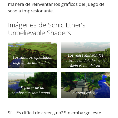
manera de reinventar los gráficos del juego de
soso a impresionante.
Imágenes de Sonic Ether’s
Unbelievable Shaders
Los valles infinitos, las
Las llanuras, aplastadas
hierbas onduladas en el
bajo un sol abrasador…
cálido viento del sur…
El placer de un
sotobosque sombreado…
La arena caliente…
Sí… Es difícil de creer, ¿no? Sin embargo, este