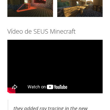
Vídeo de SEUS Minecraft
they added ray tracing in the new