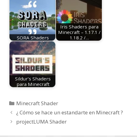
Iris Shaders para
Minecraft – 1.17.1 /
SORA Shaders
1.18.2 /…
Sildur’s Shaders
para Minecraft
Categorías
Minecraft Shader
¿ Cómo se hace un estandarte en Minecraft ?
projectLUMA Shader