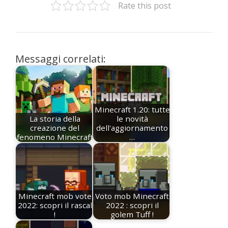
Rate this post
Messaggi correlati:
Minecraft 1.20: tutte
La storia della
le novità
creazione del
dell'aggiornamento
fenomeno Minecraft
…
Minecraft mob vote
Voto mob Minecraft
2022: scopri il rascal
2022 : scopri il
!
golem Tuff !