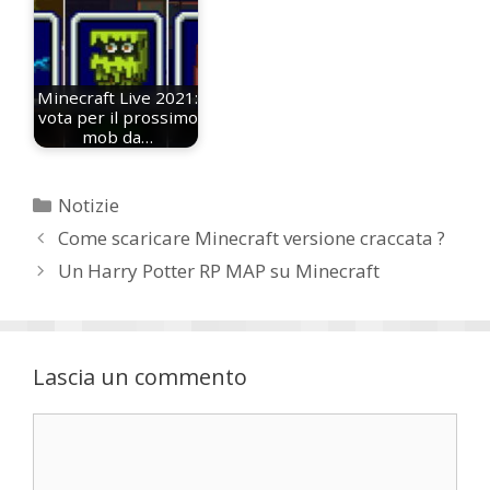
Minecraft Live 2021:
vota per il prossimo
mob da…
Categorie
Notizie
Come scaricare Minecraft versione craccata ?
Un Harry Potter RP MAP su Minecraft
Lascia un commento
Commento