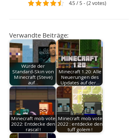
4.5 / 5 - (2 votes)
Verwandte Beiträge:
Würde der
Standard-Skin von
Minecraft 1.20: Alle
Minecraft (Steve)
Neuerungen des
auf…
Updates auf der…
Minecraft mob vote
Minecraft mob vote
2022: Entdecke den
2022 : entdecke den
rascal !
tuff golem !