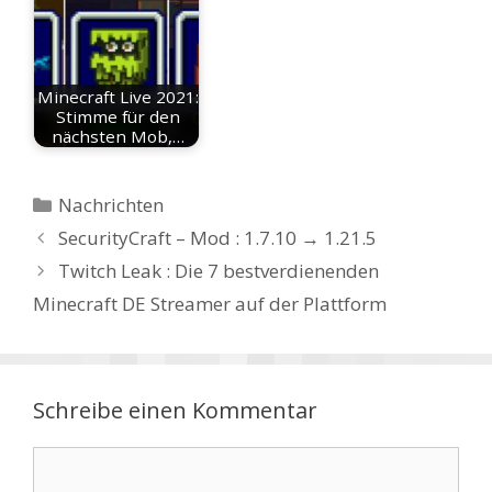
Minecraft Live 2021:
Stimme für den
nächsten Mob,…
Kategorien
Nachrichten
SecurityCraft – Mod : 1.7.10 → 1.21.5
Twitch Leak : Die 7 bestverdienenden
Minecraft DE Streamer auf der Plattform
Schreibe einen Kommentar
Kommentar