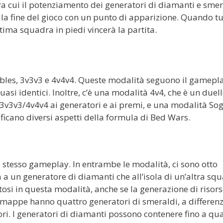
ra cui il potenziamento dei generatori di diamanti e smer
e la fine del gioco con un punto di apparizione. Quando tut
ultima squadra in piedi vincerà la partita.
ubles, 3v3v3 e 4v4v4. Queste modalità seguono il gamepl
si identici. Inoltre, c’è una modalità 4v4, che è un duell
v3v3v3/4v4v4 ai generatori e ai premi, e una modalità Sog
ficano diversi aspetti della formula di Bed Wars.
 stesso gameplay. In entrambe le modalità, ci sono otto
 a un generatore di diamanti che all’isola di un’altra sq
si in questa modalità, anche se la generazione di risors
 Le mappe hanno quattro generatori di smeraldi, a differen
ri. I generatori di diamanti possono contenere fino a qu