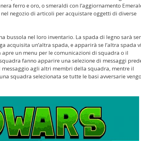
genera ferro e oro, o smeraldi con l’aggiornamento Emera
nel negozio di articoli per acquistare oggetti di diverse
na bussola nel loro inventario. La spada di legno sarà s
ga acquisita un’altra spada, e apparirà se l’altra spada v
la apre un menu per le comunicazioni di squadra o il
 squadra fanno apparire una selezione di messaggi prede
l messaggio agli altri membri della squadra, mentre il
i una squadra selezionata se tutte le basi avversarie veng