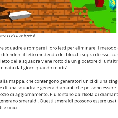
dwars sul server Hypixel
tre squadre e rompere i loro letti per eliminare il metodo 
ifendere il letto mettendo dei blocchi sopra di esso, co
l letto della squadra viene rotto da un giocatore di un’alt
liminata dal gioco quando morirà.
no alla mappa, che contengono generatori unici di una sing
sole di una squadra e genera diamanti che possono essere
gozio di aggiornamento. Più lontano dall’Isola di diamanti
 generano smeraldi. Questi smeraldi possono essere usati
i e unici.