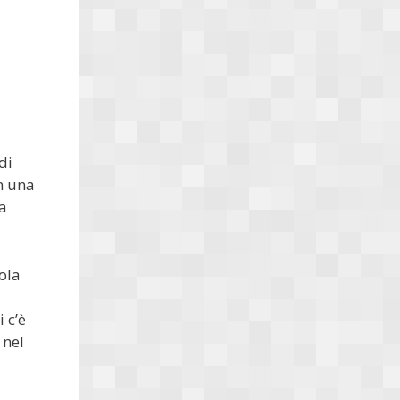
di
n una
ra
ola
 c’è
 nel