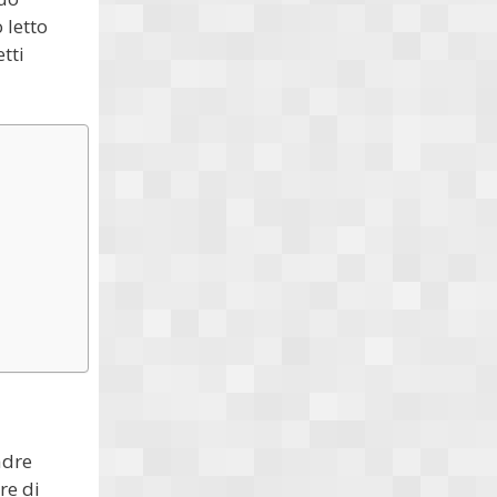
 letto
etti
adre
re di