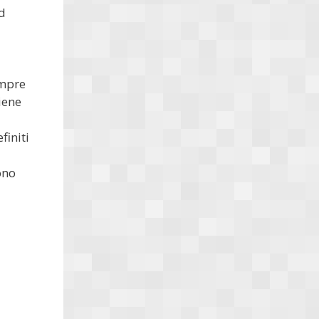
ld
empre
iene
finiti
ono