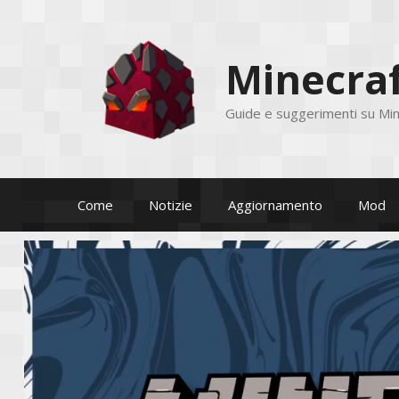
Vai
al
contenuto
Minecraf
Guide e suggerimenti su Min
Come
Notizie
Aggiornamento
Mod