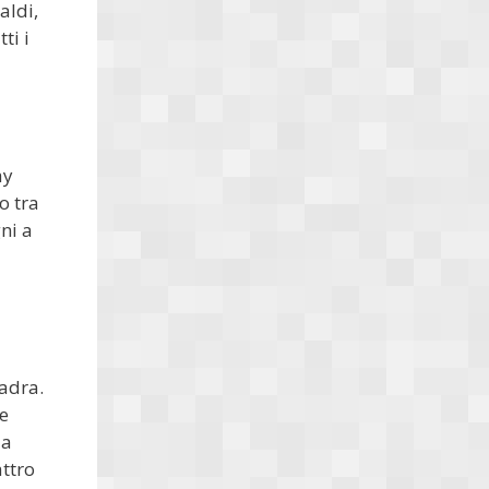
aldi,
ti i
ay
o tra
ni a
uadra.
e
za
attro