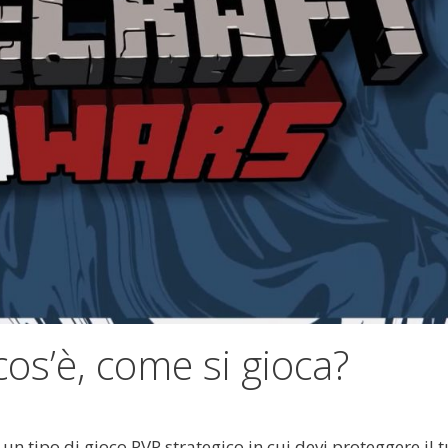
os’è, come si gioca?
 un tipo di gioco PVP strategico in cui devi proteggere il 