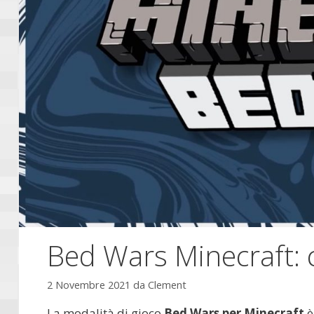
Bed Wars Minecraft: c
2 Novembre 2021
da
Clement
La modalità di gioco
Bed Wars per Minecraft
è