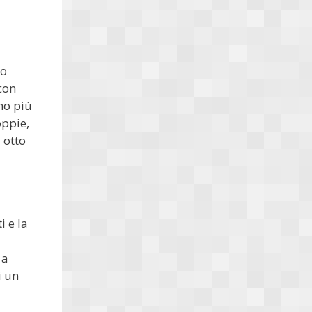
ro
con
no più
oppie,
 otto
i e la
 a
i un