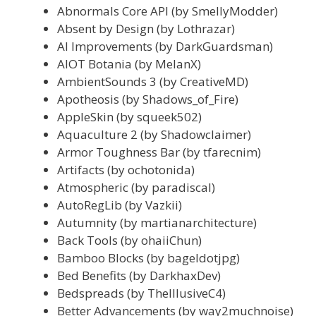
Abnormals Core API (by SmellyModder)
Absent by Design (by Lothrazar)
AI Improvements (by DarkGuardsman)
AIOT Botania (by MelanX)
AmbientSounds 3 (by CreativeMD)
Apotheosis (by Shadows_of_Fire)
AppleSkin (by squeek502)
Aquaculture 2 (by Shadowclaimer)
Armor Toughness Bar (by tfarecnim)
Artifacts (by ochotonida)
Atmospheric (by paradiscal)
AutoRegLib (by Vazkii)
Autumnity (by martianarchitecture)
Back Tools (by ohaiiChun)
Bamboo Blocks (by bageldotjpg)
Bed Benefits (by DarkhaxDev)
Bedspreads (by TheIllusiveC4)
Better Advancements (by way2muchnoise)