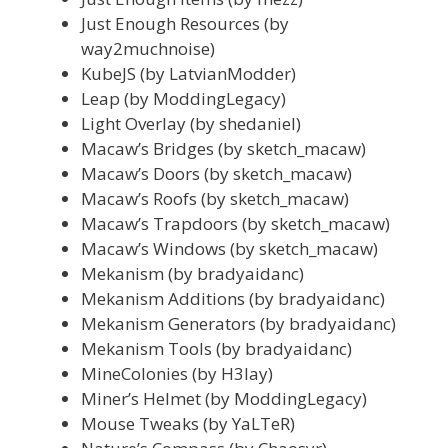
Just Enough Resources (by
way2muchnoise)
KubeJS (by LatvianModder)
Leap (by ModdingLegacy)
Light Overlay (by shedaniel)
Macaw’s Bridges (by sketch_macaw)
Macaw’s Doors (by sketch_macaw)
Macaw’s Roofs (by sketch_macaw)
Macaw’s Trapdoors (by sketch_macaw)
Macaw’s Windows (by sketch_macaw)
Mekanism (by bradyaidanc)
Mekanism Additions (by bradyaidanc)
Mekanism Generators (by bradyaidanc)
Mekanism Tools (by bradyaidanc)
MineColonies (by H3lay)
Miner’s Helmet (by ModdingLegacy)
Mouse Tweaks (by YaLTeR)