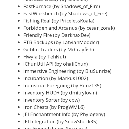
FastFurnace (by Shadows_of_Fire)
FastWorkbench (by Shadows_of_Fire)
Fishing Real (by PricelessKoala)
Forbidden and Arcanus (by cesar_zorak)
Friendly Fire (by DarkhaxDev)
FTB Backups (by LatvianModder)
Goblin Traders (by MrCrayfish)
Hwyla (by TehNut)
iChunUtil API (by ohaiiChun)
Immersive Engineering (by BluSunrize)
Incubation (by Markus1002)
Industrial Foregoing (by Buuz135)
Inventory HUD+ (by dmitrylovin)
Inventory Sorter (by cpw)
Iron Chests (by ProgWML6)
JEI Enchantment Info (by Phylogeny)
JEI Integration (by SnowShock35)
Just Enough Items (by mezz)