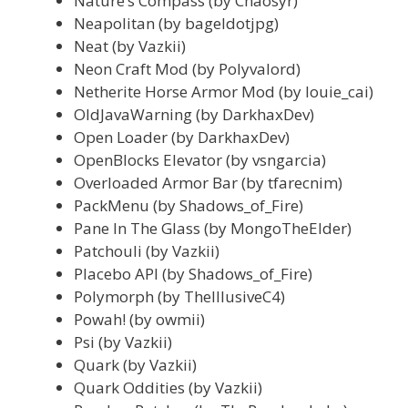
Nature’s Compass (by Chaosyr)
Neapolitan (by bageldotjpg)
Neat (by Vazkii)
Neon Craft Mod (by Polyvalord)
Netherite Horse Armor Mod (by louie_cai)
OldJavaWarning (by DarkhaxDev)
Open Loader (by DarkhaxDev)
OpenBlocks Elevator (by vsngarcia)
Overloaded Armor Bar (by tfarecnim)
PackMenu (by Shadows_of_Fire)
Pane In The Glass (by MongoTheElder)
Patchouli (by Vazkii)
Placebo API (by Shadows_of_Fire)
Polymorph (by TheIllusiveC4)
Powah! (by owmii)
Psi (by Vazkii)
Quark (by Vazkii)
Quark Oddities (by Vazkii)