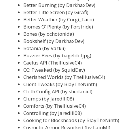
Better Burning (by DarkhaxDev)
Better Title Screen (by Girafi)
Better Weather (by Corgi_Taco)
Biomes O’ Plenty (by Forstride)
Bones (by ochotonida)
Bookshelf (by DarkhaxDev)
Botania (by Vazkii)
Buzzier Bees (by bageldotjpg)
Caelus API (TheIllusiveC4)
CC: Tweaked (by SquidDev)
Cherished Worlds (by TheIllusiveC4)
Client Tweaks (by BlayTheNinth)
Cloth Config API (by shedaniel)
Clumps (by Jaredlll08)
Comforts (by TheIllusiveC4)
Controlling (by Jaredlll08)
Cooking for Blockheads (by BlayTheNinth)
Cosmetic Armor Reworked (by LainMI)