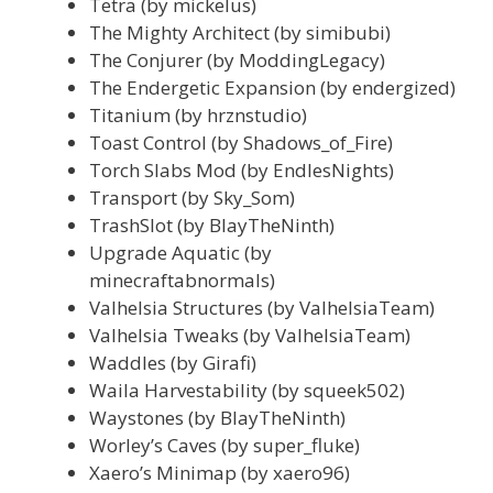
Tetra (by mickelus)
The Mighty Architect (by simibubi)
The Conjurer (by ModdingLegacy)
The Endergetic Expansion (by endergized)
Titanium (by hrznstudio)
Toast Control (by Shadows_of_Fire)
Torch Slabs Mod (by EndlesNights)
Transport (by Sky_Som)
TrashSlot (by BlayTheNinth)
Upgrade Aquatic (by
minecraftabnormals)
Valhelsia Structures (by ValhelsiaTeam)
Valhelsia Tweaks (by ValhelsiaTeam)
Waddles (by Girafi)
Waila Harvestability (by squeek502)
Waystones (by BlayTheNinth)
Worley’s Caves (by super_fluke)
Xaero’s Minimap (by xaero96)