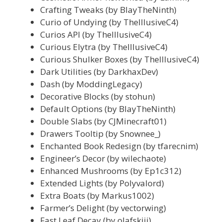
Crafting Tweaks (by BlayTheNinth)
Curio of Undying (by TheIllusiveC4)
Curios API (by TheIllusiveC4)
Curious Elytra (by TheIllusiveC4)
Curious Shulker Boxes (by TheIllusiveC4)
Dark Utilities (by DarkhaxDev)
Dash (by ModdingLegacy)
Decorative Blocks (by stohun)
Default Options (by BlayTheNinth)
Double Slabs (by CJMinecraft01)
Drawers Tooltip (by Snownee_)
Enchanted Book Redesign (by tfarecnim)
Engineer’s Decor (by wilechaote)
Enhanced Mushrooms (by Ep1c312)
Extended Lights (by Polyvalord)
Extra Boats (by Markus1002)
Farmer’s Delight (by vectorwing)
Fast Leaf Decay (by olafskiii)