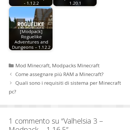
- 1.12.2
1.20.1
[Modpack]
Roguelike
Adventures and
Dungeons – 1.12.2
Categorie
Mod Minecraft
,
Modpacks Minecraft
Come assegnare più RAM a Minecraft?
Quali sono i requisiti di sistema per Minecraft
pc?
1 commento su “Valhelsia 3 –
Modpack – 1.16.5”