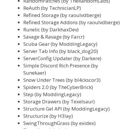
RandomPatches (by TheRandomLabs)
ReAuth (by TechnicianLP)
Refined Storage (by raoulvdberge)
Refined Storage Addons (by raoulvdberge)
Runelic (by DarkhaxDev)
Savage & Ravage (by Farcr)
Scuba Gear (by ModdingLegacy)
Server Tab Info (by black_dog20)
ServerConfig Updater (by Darkere)
Simple Discord Rich Presence (by
Sunekaer)
Snow Under Trees (by bl4ckscor3)
Spiders 2.0 (by TheCyberBrick)
Step (by ModdingLegacy)
Storage Drawers (by Texelsaur)
Structure Gel API (by ModdingLegacy)
Structurize (by H3lay)
SwingThroughGrass (by exidex)