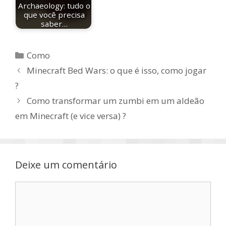
Archaeology: tudo o
que você precisa
saber…
Categorias
Como
Minecraft Bed Wars: o que é isso, como jogar
?
Como transformar um zumbi em um aldeão
em Minecraft (e vice versa) ?
Deixe um comentário
Comentário