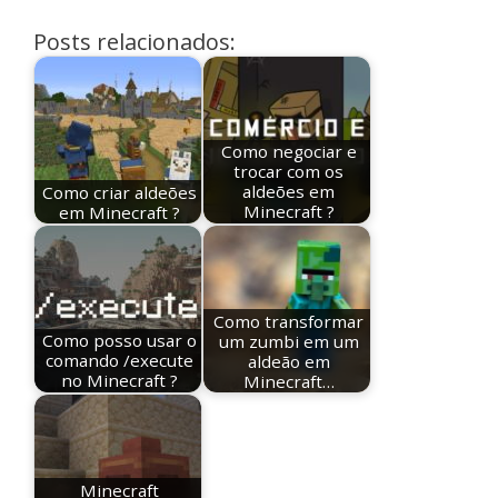
Posts relacionados:
Como negociar e
trocar com os
Como criar aldeões
aldeões em
em Minecraft ?
Minecraft ?
Como transformar
Como posso usar o
um zumbi em um
comando /execute
aldeão em
no Minecraft ?
Minecraft…
Minecraft