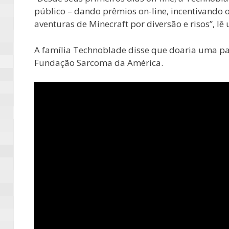
público – dando prêmios on-line, incentivando o
aventuras de Minecraft por diversão e risos”, lê
A família Technoblade disse que doaria uma pa
Fundação Sarcoma da América.