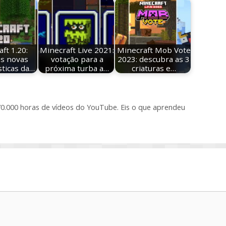
ft 1.20:
Minecraft Live 2021:
Minecraft Mob Vote
as novas
votação para a
2023: descubra as 3
sticas da…
próxima turba a…
criaturas e…
 70.000 horas de vídeos do YouTube. Eis o que aprendeu