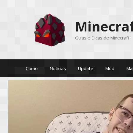
Pular
para
o
Minecraf
conteúdo
Guias e Dicas de Minecraft
Como
Notícias
Update
Mod
Ma