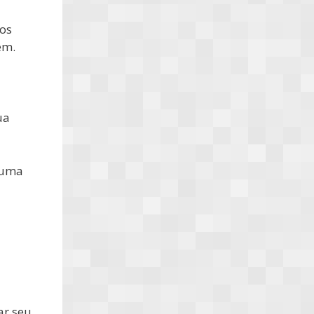
dos
em.
ua
 uma
ar seu