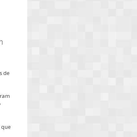
m
a
s de
oram
o
, que