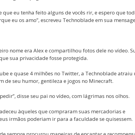
ue eu tenha feito alguns de vocês rir, e espero que to
 porque eu os amo”, escreveu Technoblade em sua mensag
iro nome era Alex e compartilhou fotos dele no vídeo. S
ue sua privacidade fosse protegida.
be e quase 4 milhões no Twitter, a Technoblade atraiu
de seu humor, gentileza e jogos no Minecraft.
 pedir”, disse seu pai no vídeo, com lágrimas nos olhos.
adeceu àqueles que compraram suas mercadorias e
seus irmãos poderiam ir para a faculdade se quisessem.
lade sempre procurou maneiras de encantar e recompens