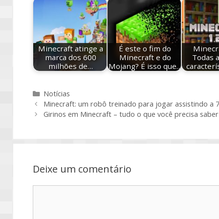
Minecraft atinge a
É este o fim do
Minecra
marca dos 600
Minecraft e do
Todas 
milhões de…
Mojang? É isso que…
caracterí
Categorias
Notícias
Minecraft: um robô treinado para jogar assistindo a
Girinos em Minecraft – tudo o que você precisa saber
Deixe um comentário
Comentário