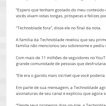
“Espero que tenham gostado do meu conteúdo e q
vocês vivam vidas longas, prósperas e felizes
“Technoblade fora”, disse ele no final da nota.
A família da Technoblade revelou que seu prime
família não mencionou seu sobrenome e pediu q
Com mais de 11 milhões de seguidores no YouTu
grande comunidade de pessoas que desfrutaram 
“Ele era o garoto mais incrível que você poderia
Em parte de sua mensagem, a Technoblade agr
assinaturas de seu canal e explicou que agora 
“Desde seus primeiros dias on-line, a Technob