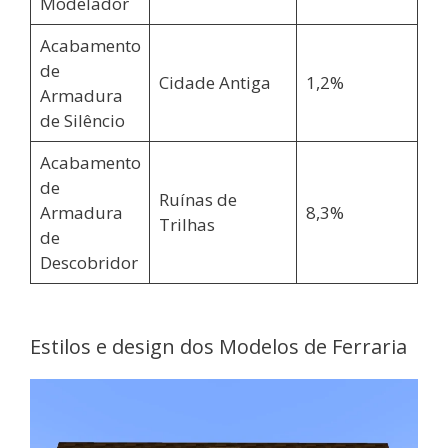
Modelador
Acabamento
de
Cidade Antiga
1,2%
Armadura
de Silêncio
Acabamento
de
Ruínas de
Armadura
8,3%
Trilhas
de
Descobridor
Estilos e design dos Modelos de Ferraria