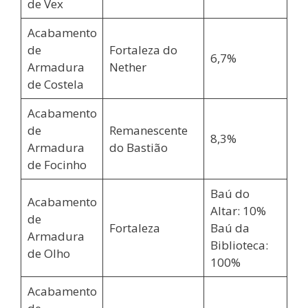
de Vex
Acabamento
de
Fortaleza do
6,7%
Armadura
Nether
de Costela
Acabamento
de
Remanescente
8,3%
Armadura
do Bastião
de Focinho
Baú do
Acabamento
Altar: 10%
de
Fortaleza
Baú da
Armadura
Biblioteca:
de Olho
100%
Acabamento