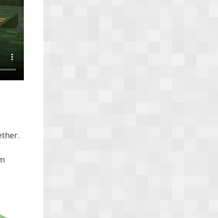
ther.
o
um