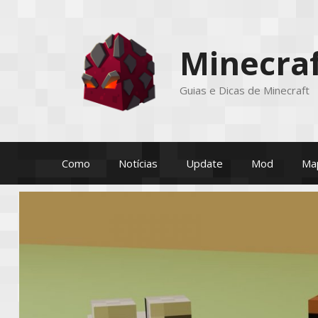
Pular
para
o
Minecraf
conteúdo
Guias e Dicas de Minecraft
Como
Notícias
Update
Mod
Ma