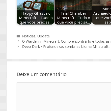
Mine
Happy Ghast no
Trial Chamber
Archaeolo
Minecraft – Tudo o
Minecraft - Tudo o
que voc
que você precisa…
que você precisa…
sa
Categorias
Notícias
,
Update
O Warden in Minecraft: Como encontrá-lo e todas as
Deep Dark / Profundezas sombrias bioma Minecraft : 
Deixe um comentário
Comentário