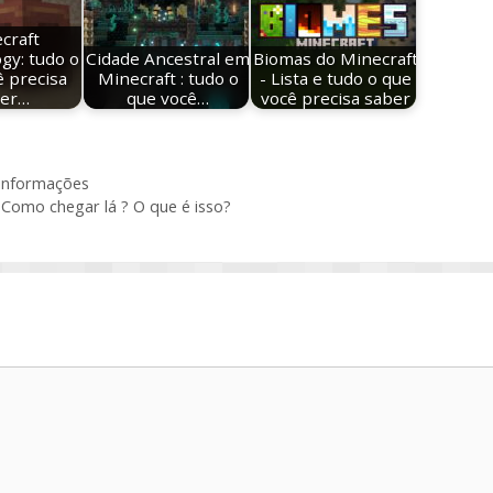
craft
gy: tudo o
Cidade Ancestral em
Biomas do Minecraft
ê precisa
Minecraft : tudo o
- Lista e tudo o que
ber…
que você…
você precisa saber
 informações
Como chegar lá ? O que é isso?