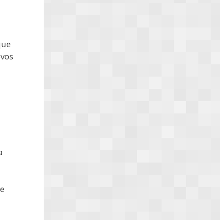
que
ovos
a
de