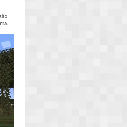
 são
gma.