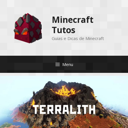
Pular
para
Minecraft
o
conteúdo
Tutos
Guias e Dicas de Minecraft
Menu