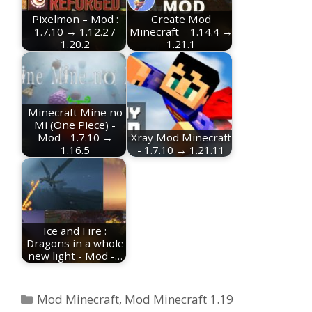
Pixelmon – Mod :
Create Mod
1.7.10 → 1.12.2 /
Minecraft – 1.14.4 →
1.20.2
1.21.1
Minecraft Mine no
Mi (One Piece) -
Mod - 1.7.10 →
Xray Mod Minecraft
1.16.5
- 1.7.10 → 1.21.11
Ice and Fire :
Dragons in a whole
new light - Mod -…
Categorias
Mod Minecraft
,
Mod Minecraft 1.19