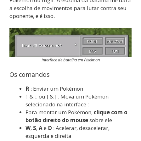
Pokémon ou fugir. A escolha da batalha lhe dará
a escolha de movimentos para lutar contra seu
oponente, e é isso.
Interface de batalha em Pixelmon
Os comandos
R
: Enviar um Pokémon
↑ & ↓ ou [ & ] : Mova um Pokémon
selecionado na interface :
Para montar um Pokémon,
clique com o
botão direito do mouse
sobre ele
W
,
S
,
A
e
D
: Acelerar, desacelerar,
esquerda e direita