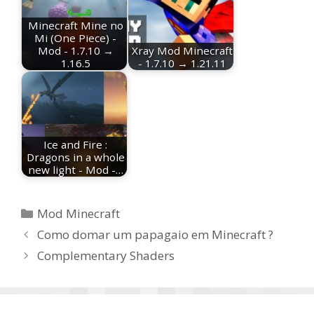
Minecraft Mine no
Mi (One Piece) -
Mod - 1.7.10 →
Xray Mod Minecraft
1.16.5
- 1.7.10 → 1.21.11
Ice and Fire :
Dragons in a whole
new light - Mod -…
Categorias
Mod Minecraft
Como domar um papagaio em Minecraft ?
Complementary Shaders