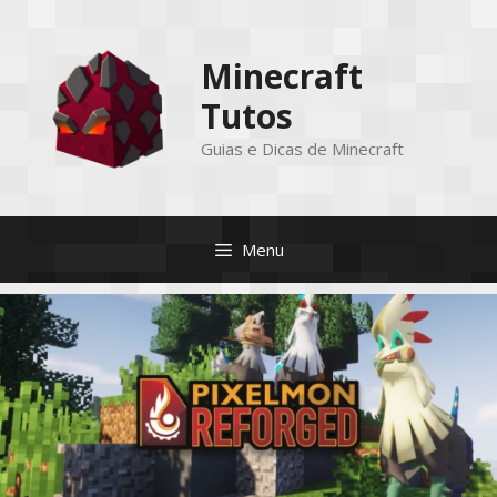
Pular
para
Minecraft
o
conteúdo
Tutos
Guias e Dicas de Minecraft
Menu