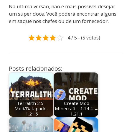
Na última versão, não é mais possível desejar
um super doce. Você poderá encontrar alguns
em saque nos chefes ou de um fornecedor.
4 / 5 - (5 votos)
Posts relacionados:
Terralith 2.5 –
Create Mod
Mod/Datapack –
Minecraft – 1.14.4 →
1.21.5
1.21.1