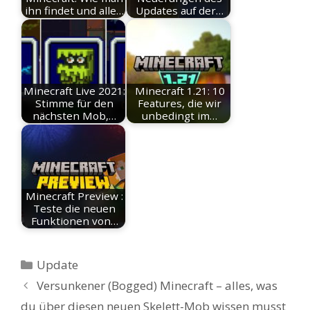
ihn findet und alle…
Updates auf der…
Minecraft Live 2021:
Minecraft 1.21: 10
Stimme für den
Features, die wir
nächsten Mob,…
unbedingt im…
Minecraft Preview :
Teste die neuen
Funktionen von…
Kategorien
Update
Versunkener (Bogged) Minecraft – alles, was
du über diesen neuen Skelett-Mob wissen musst