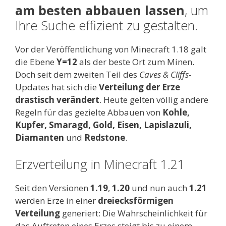
am besten abbauen lassen
, um
Ihre Suche effizient zu gestalten.
Vor der Veröffentlichung von Minecraft 1.18 galt
die Ebene
Y=12
als der beste Ort zum Minen.
Doch seit dem zweiten Teil des
Caves & Cliffs
-
Updates hat sich die
Verteilung der Erze
drastisch verändert
. Heute gelten völlig andere
Regeln für das gezielte Abbauen von
Kohle,
Kupfer, Smaragd, Gold, Eisen, Lapislazuli,
Diamanten
und
Redstone
.
Erzverteilung in Minecraft 1.21
Seit den Versionen
1.19
,
1.20
und nun auch
1.21
werden Erze in einer
dreiecksförmigen
Verteilung
generiert: Die Wahrscheinlichkeit für
das Auftreten eines Erzes steigt bis zu einem