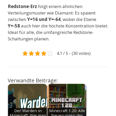
Redstone-Erz
folgt einem ähnlichen
Verteilungsmuster wie Diamant: Es spawnt
zwischen
Y=16 und Y=-64
, wobei die Ebene
Y=-58
auch hier die höchste Konzentration bietet.
Ideal für alle, die umfangreiche Redstone-
Schaltungen planen.
4.1 / 5 - (30 votes)
Verwandte Beiträge:
Der Warden in
Minecraft 1.20: Alle
Minecraft: Wie man
Neuerungen des