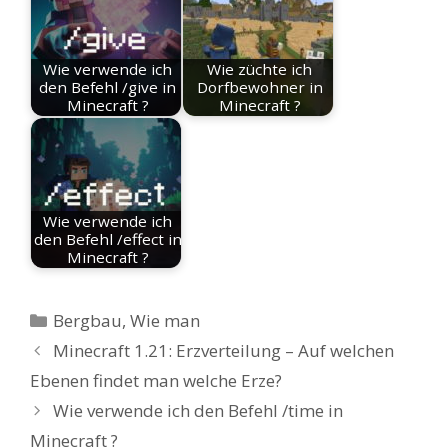
Wie verwende ich
Wie züchte ich
den Befehl /give in
Dorfbewohner in
Minecraft ?
Minecraft ?
Wie verwende ich
den Befehl /effect in
Minecraft ?
Kategorien
Bergbau
,
Wie man
Minecraft 1.21: Erzverteilung – Auf welchen
Ebenen findet man welche Erze?
Wie verwende ich den Befehl /time in
Minecraft ?