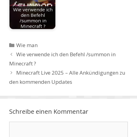
Wie verwende ich
den Befehl
/summon in
Minecraft ?
Kategorien
Wie man
Wie verwende ich den Befehl /summon in
Minecraft ?
Minecraft Live 2025 – Alle Ankündigungen zu
den kommenden Updates
Schreibe einen Kommentar
Kommentar