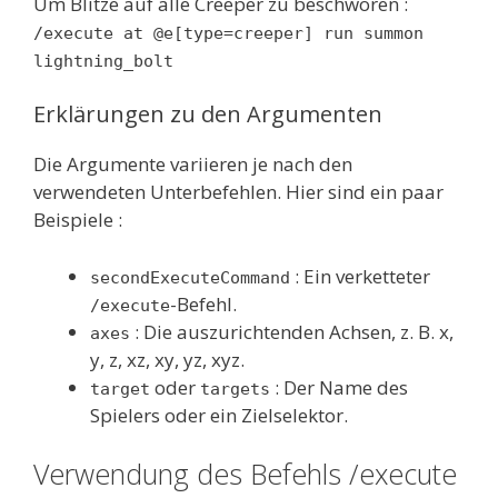
Um Blitze auf alle Creeper zu beschwören :
/execute at @e[type=creeper] run summon
lightning_bolt
Erklärungen zu den Argumenten
Die Argumente variieren je nach den
verwendeten Unterbefehlen. Hier sind ein paar
Beispiele :
: Ein verketteter
secondExecuteCommand
-Befehl.
/execute
: Die auszurichtenden Achsen, z. B. x,
axes
y, z, xz, xy, yz, xyz.
oder
: Der Name des
target
targets
Spielers oder ein Zielselektor.
Verwendung des Befehls /execute