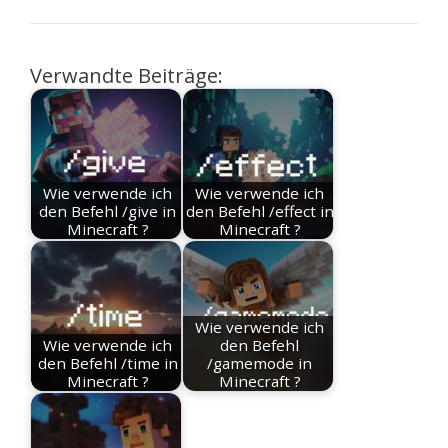
Verwandte Beiträge:
Wie verwende ich
Wie verwende ich
den Befehl /give in
den Befehl /effect in
Minecraft ?
Minecraft ?
Wie verwende ich
Wie verwende ich
den Befehl
den Befehl /time in
/gamemode in
Minecraft ?
Minecraft ?