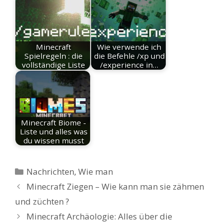
Minecraft
Wie verwende ich
Spielregeln : die
die Befehle /xp und
vollständige Liste
/experience in…
Minecraft Biome -
Liste und alles was
du wissen musst
Kategorien
Nachrichten
,
Wie man
Minecraft Ziegen – Wie kann man sie zähmen
und züchten ?
Minecraft Archäologie: Alles über die