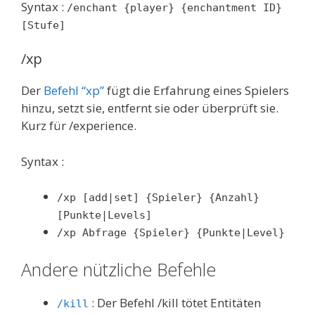
Syntax :
/enchant {player} {enchantment ID}
[Stufe]
/xp
Der
Befehl “xp”
fügt die Erfahrung eines Spielers
hinzu, setzt sie, entfernt sie oder überprüft sie.
Kurz für /experience.
Syntax :
/xp [add|set] {Spieler} {Anzahl}
[Punkte|Levels]
/xp Abfrage {Spieler} {Punkte|Level}
Andere nützliche Befehle
: Der Befehl /kill tötet Entitäten
/kill