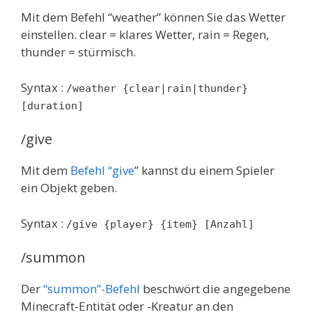
Mit dem Befehl “weather” können Sie das Wetter
einstellen. clear = klares Wetter, rain = Regen,
thunder = stürmisch.
Syntax :
/weather {clear|rain|thunder}
[duration]
/give
Mit dem
Befehl “give
” kannst du einem Spieler
ein Objekt geben.
Syntax :
/give {player} {item} [Anzahl]
/summon
Der
“summon”-Befehl
beschwört die angegebene
Minecraft-Entität oder -Kreatur an den