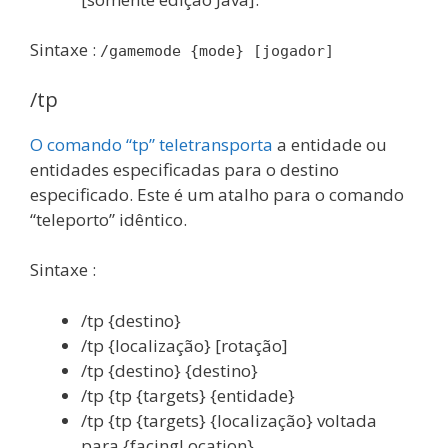
Sintaxe :
/gamemode {mode} [jogador]
/tp
O comando “tp” teletransporta
a entidade ou
entidades especificadas para o destino
especificado. Este é um atalho para o comando
“teleporto” idêntico.
Sintaxe :
/tp {destino}
/tp {localização} [rotação]
/tp {destino} {destino}
/tp {tp {targets} {entidade}
/tp {tp {targets} {localização} voltada
para {facingLocation}