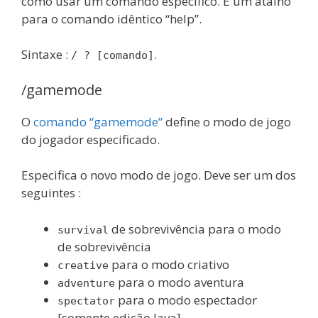
como usar um comando específico. É um atalho
para o comando idêntico “help”.
Sintaxe :
.
/ ? [comando]
/gamemode
O
comando “gamemode”
define o modo de jogo
do jogador especificado.
Especifica o novo modo de jogo. Deve ser um dos
seguintes :
de sobrevivência para o modo
survival
de sobrevivência
para o modo criativo
creative
para o modo aventura
adventure
para o modo espectador
spectator
[somente edição Java].