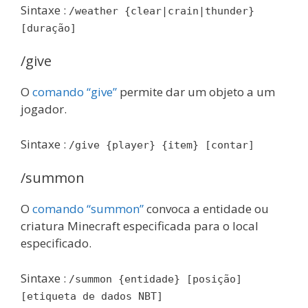
Sintaxe :
/weather {clear|crain|thunder}
[duração]
/give
O
comando “give”
permite dar um objeto a um
jogador.
Sintaxe :
/give {player} {item} [contar]
/summon
O
comando “summon”
convoca a entidade ou
criatura Minecraft especificada para o local
especificado.
Sintaxe :
/summon {entidade} [posição]
[etiqueta de dados NBT]