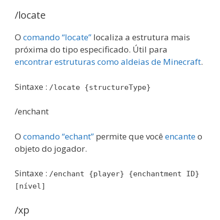
/locate
O
comando “locate”
localiza a estrutura mais
próxima do tipo especificado. Útil para
encontrar estruturas como aldeias de Minecraft
.
Sintaxe :
/locate {structureType}
/enchant
O
comando “echant”
permite que você
encante
o
objeto do jogador.
Sintaxe :
/enchant {player} {enchantment ID}
[nível]
/xp