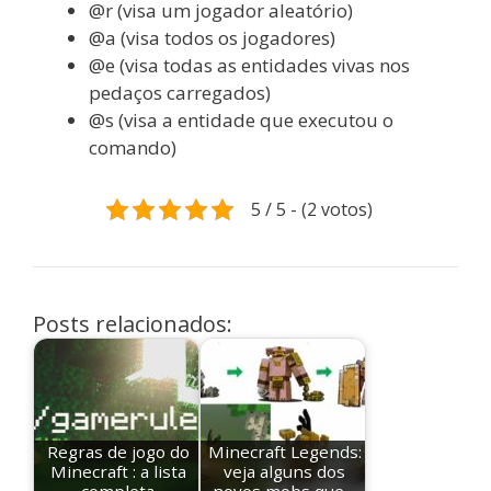
@r (visa um jogador aleatório)
@a (visa todos os jogadores)
@e (visa todas as entidades vivas nos
pedaços carregados)
@s (visa a entidade que executou o
comando)
5 / 5 - (2 votos)
Posts relacionados:
Regras de jogo do
Minecraft Legends:
Minecraft : a lista
veja alguns dos