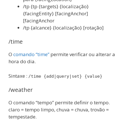
/tp {tp {targets} {localização}
{facingEntity} [facingAnchor]
[facingAnchor
/tp {alcance} {localização} [rotação]
/time
O
comando “time”
permite verificar ou alterar a
hora do dia.
Sintaxe :
/time {add|query|set} {value}
/weather
O comando “tempo” permite definir o tempo.
claro = tempo limpo, chuva = chuva, trovão =
tempestade.