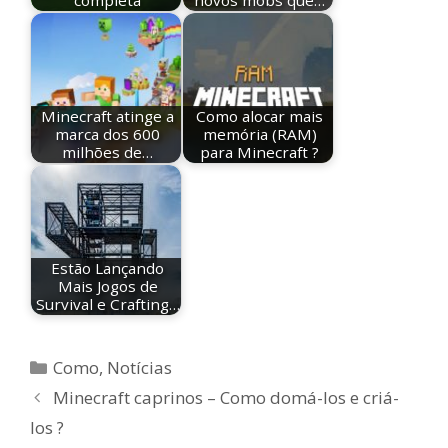
completa
novos mobs que…
Minecraft atinge a
Como alocar mais
marca dos 600
memória (RAM)
milhões de…
para Minecraft ?
Estão Lançando
Mais Jogos de
Survival e Crafting…
Categorias
Como
,
Notícias
Minecraft caprinos – Como domá-los e criá-
los ?