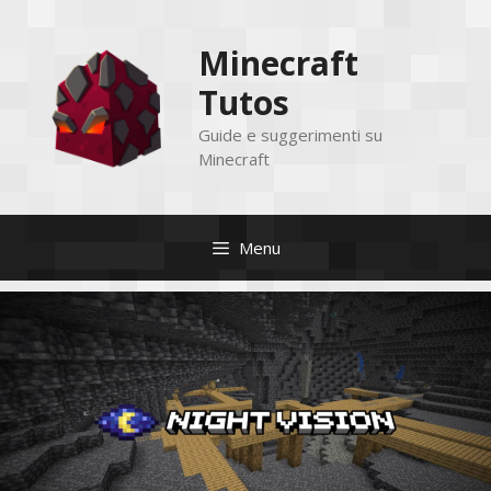
Vai
al
Minecraft
contenuto
Tutos
Guide e suggerimenti su
Minecraft
Menu