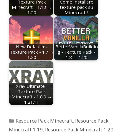
Texture Pack
Come installare
Minecraft – 1.13 →
texture pack su
1.20
Minecraft ?
New Default+ -
BetterVanillaBuildin
Texture Pack - 1.7 →
g - Texture Pack -
1.20
1.8 → 1.20
Xray Ultimate -
Texture Pack
Minecraft - 1.8.9 →
1.21.11
Categorie
Resource Pack Minecraft
,
Resource Pack
Minecraft 1.19
,
Resource Pack Minecraft 1.20