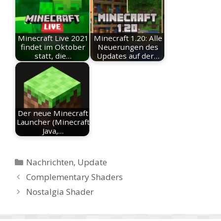
Minecraft Live 2021
Minecraft 1.20: Alle
findet im Oktober
Neuerungen des
statt, die…
Updates auf der…
Der neue Minecraft
Launcher (Minecraft
Java,…
Kategorien
Nachrichten
,
Update
Complementary Shaders
Nostalgia Shader