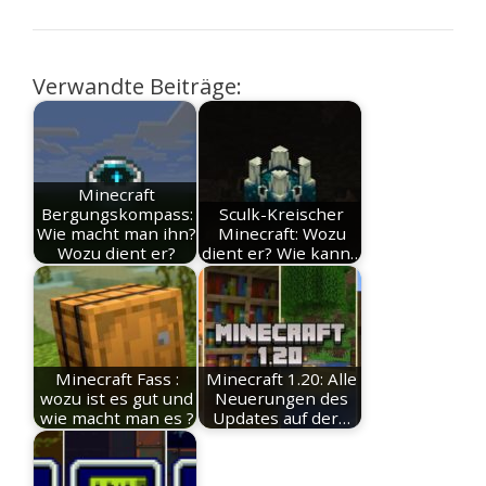
Verwandte Beiträge:
Minecraft
Bergungskompass:
Sculk-Kreischer
Wie macht man ihn?
Minecraft: Wozu
Wozu dient er?
dient er? Wie kann…
Minecraft Fass :
Minecraft 1.20: Alle
wozu ist es gut und
Neuerungen des
wie macht man es ?
Updates auf der…