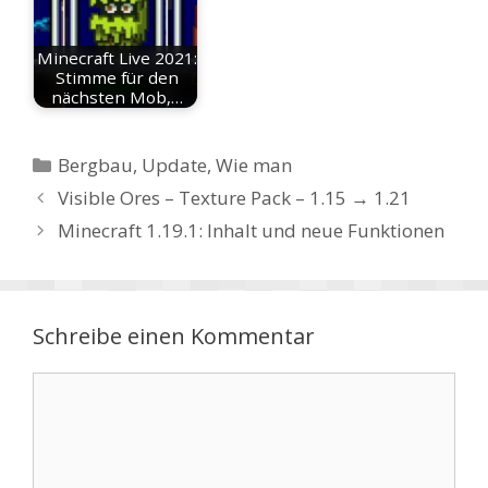
Minecraft Live 2021:
Stimme für den
nächsten Mob,…
Kategorien
Bergbau
,
Update
,
Wie man
Visible Ores – Texture Pack – 1.15 → 1.21
Minecraft 1.19.1: Inhalt und neue Funktionen
Schreibe einen Kommentar
Kommentar