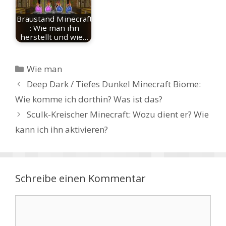
Braustand Minecraft
: Wie man ihn
herstellt und wie…
Kategorien
Wie man
Deep Dark / Tiefes Dunkel Minecraft Biome:
Wie komme ich dorthin? Was ist das?
Sculk-Kreischer Minecraft: Wozu dient er? Wie
kann ich ihn aktivieren?
Schreibe einen Kommentar
Kommentar