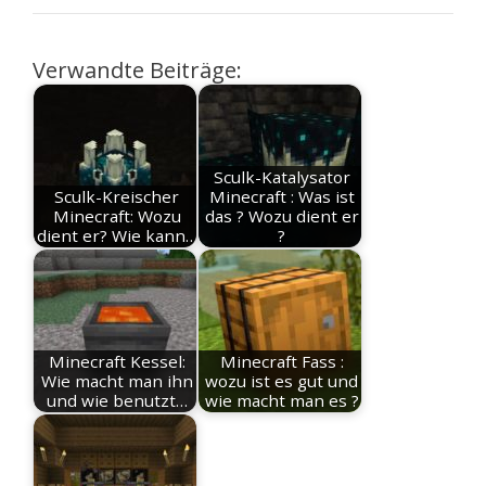
Verwandte Beiträge:
Sculk-Katalysator
Sculk-Kreischer
Minecraft : Was ist
Minecraft: Wozu
das ? Wozu dient er
dient er? Wie kann…
?
Minecraft Kessel:
Minecraft Fass :
Wie macht man ihn
wozu ist es gut und
und wie benutzt…
wie macht man es ?