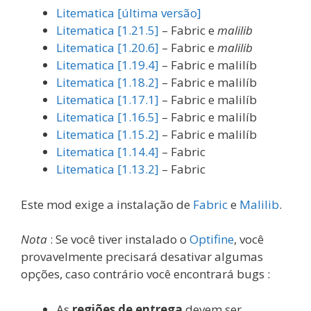
Litematica [última versão]
Litematica [1.21.5]
– Fabric e
malilib
Litematica [1.20.6]
– Fabric e
malilib
Litematica [1.19.4]
– Fabric e malilíb
Litematica [1.18.2]
– Fabric e malilíb
Litematica [1.17.1]
– Fabric e malilíb
Litematica [1.16.5]
– Fabric e malilíb
Litematica [1.15.2]
– Fabric e malilíb
Litematica [1.14.4]
– Fabric
Litematica [1.13.2]
– Fabric
Este mod exige a instalação de
Fabric
e
Malilib
.
Nota
: Se você tiver instalado o
Optifine
, você
provavelmente precisará desativar algumas
opções, caso contrário você encontrará bugs :
As
regiões de entrega
devem ser