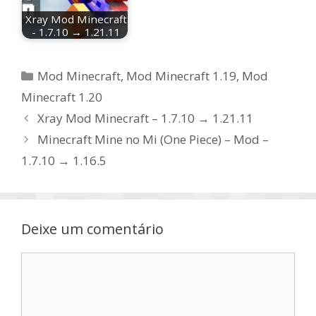
Xray Mod Minecraft
- 1.7.10 → 1.21.11
Categorias
Mod Minecraft
,
Mod Minecraft 1.19
,
Mod
Minecraft 1.20
Xray Mod Minecraft – 1.7.10 → 1.21.11
Minecraft Mine no Mi (One Piece) – Mod –
1.7.10 → 1.16.5
Deixe um comentário
Comentário