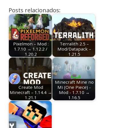
Posts relacionados:
Pixelmon – Mod :
Terralith 2.5 –
1.7.10 → 1.12.2 /
Mod/Datapack –
1.20.2
1.21.5
Minecraft Mine no
Create Mod
Mi (One Piece) -
Minecraft – 1.14.4 →
Mod - 1.7.10 →
1.21.1
1.16.5