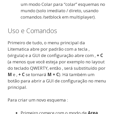
um modo Colar para “colar” esquemas no
mundo (solo imediato / direto, usando
comandos /setblock em multiplayer).
Uso e Comandos
Primeiro de tudo, o menu principal da
Litematica abre por padrão com a tecla ,
(vírgula) e a GUI de configuração abre com ,
+ C
(a menos que você esteja por exemplo no layout
do teclado QWERTY, então , será substituído por
M
e ,
+ C
se tornará
M + C
). Há também um
botão para abrir a GUI de configuração no menu
principal.
Para criar um novo esquema :
Primeiro comece com o modo de
Area